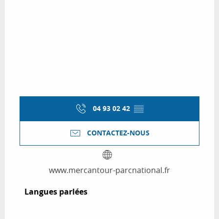
04 93 02 42
▒▒
CONTACTEZ-NOUS
www.mercantour-parcnational.fr
Langues parlées
Langues parlées