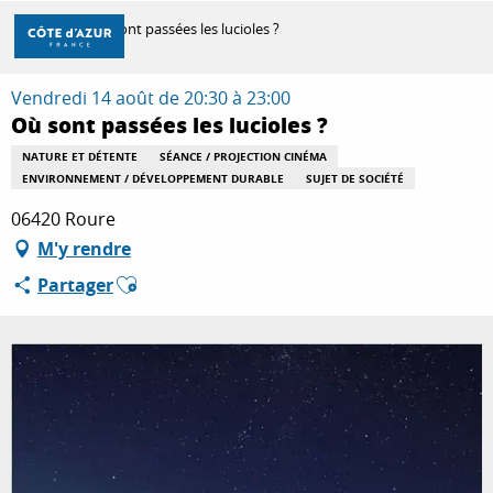
Aller
Accueil
Où sont passées les lucioles ?
au
contenu
principal
Vendredi 14 août de 20:30 à 23:00
DÉCOUVRIR
Où sont passées les lucioles ?
NATURE ET DÉTENTE
SÉANCE / PROJECTION CINÉMA
ENVIRONNEMENT / DÉVELOPPEMENT DURABLE
SUJET DE SOCIÉTÉ
À FAIRE
06420 Roure
M'y rendre
SÉJOURNER
Ajouter aux favoris
Partager