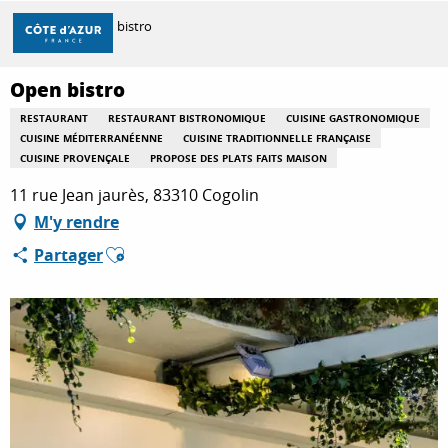
Aller
Accueil
Open bistro
au
contenu
principal
Open bistro
DÉCOUVRIR
RESTAURANT
RESTAURANT BISTRONOMIQUE
CUISINE GASTRONOMIQUE
CUISINE MÉDITERRANÉENNE
CUISINE TRADITIONNELLE FRANÇAISE
CUISINE PROVENÇALE
PROPOSE DES PLATS FAITS MAISON
À FAIRE
11 rue Jean jaurès, 83310 Cogolin
M'y rendre
SÉJOURNER
Ajouter aux favoris
Partager