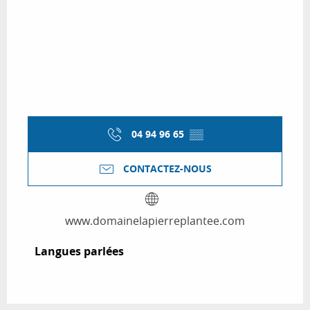
04 94 96 65
▒▒
CONTACTEZ-NOUS
www.domainelapierreplantee.com
Langues parlées
Langues parlées