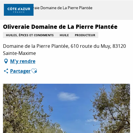
Aller
Accueil
Oliveraie Domaine de La Pierre Plantée
au
contenu
principal
Oliveraie Domaine de La Pierre Plantée
DÉCOUVRIR
HUILES, ÉPICES ET CONDIMENTS
HUILE
PRODUCTEUR
Domaine de la Pierre Plantée, 610 route du Muy, 83120
À FAIRE
Sainte-Maxime
M'y rendre
Ajouter aux favoris
Partager
SÉJOURNER