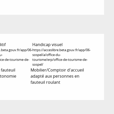
tif
Handicap visuel
e.beta.gouv.fr/app/06-
https://acceslibre.beta.gouv.fr/app/06-
u-
sospel/a/office-du-
ice-de-tourisme-de-
tourisme/erp/office-de-tourisme-de-
sospel/
 fauteuil
Mobilier/Comptoir d'accueil
utonomie
adapté aux personnes en
fauteuil roulant