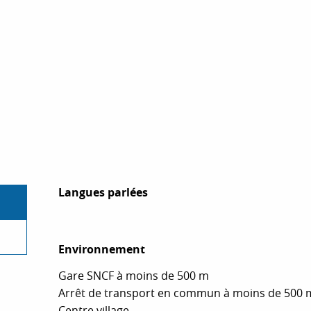
Langues parlées
Langues parlées
Environnement
Environnement
Gare SNCF à moins de 500 m
Arrêt de transport en commun à moins de 500 
Centre village