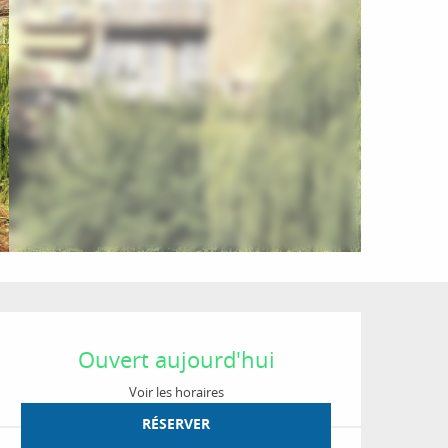
Ouverture et coordon
Ouvert aujourd'hui
Voir les horaires
RÉSERVER