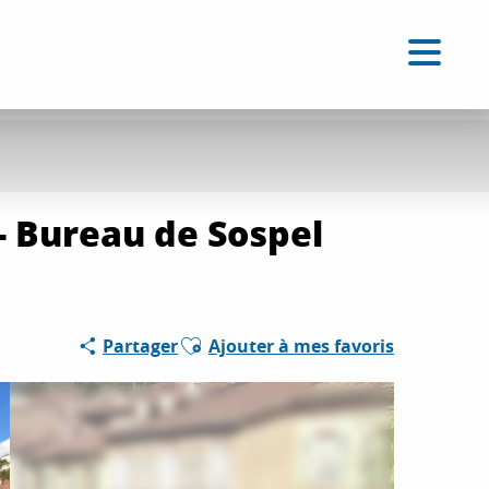
FR
Accessibilité
Recherche
Voir les favoris
- Bureau de Sospel
Ajouter aux favoris
Partager
Ajouter à mes favoris