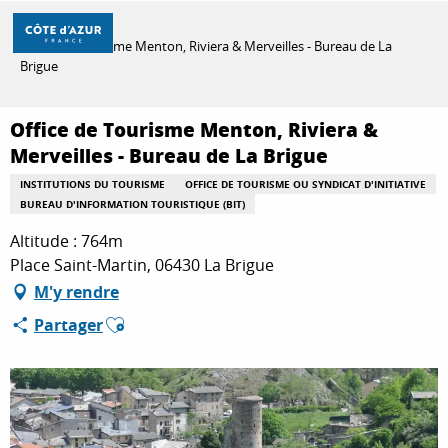
Aller
Accueil
au
Office de Tourisme Menton, Riviera & Merveilles - Bureau de La
contenu
Brigue
principal
DÉCOUVRIR
Office de Tourisme Menton, Riviera &
Merveilles - Bureau de La Brigue
À FAIRE
INSTITUTIONS DU TOURISME
OFFICE DE TOURISME OU SYNDICAT D'INITIATIVE
BUREAU D'INFORMATION TOURISTIQUE (BIT)
Altitude : 764m
SÉJOURNER
Place Saint-Martin, 06430 La Brigue
M'y rendre
Ajouter aux favoris
Partager