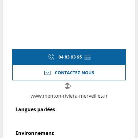
04 83 93 95
▒▒
CONTACTEZ-NOUS
www.menton-riviera-merveilles.fr
Langues parlées
Langues parlées
Environnement
Environnement