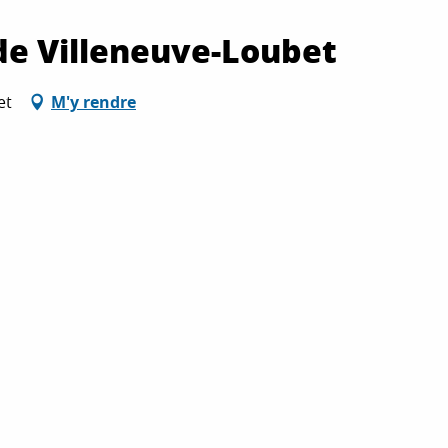
de Villeneuve-Loubet
et
M'y rendre