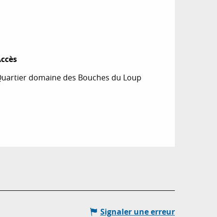
ccès
ccès
uartier domaine des Bouches du Loup
Signaler une erreur