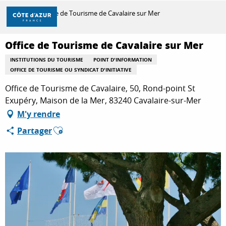
Aller
Accueil
Office de Tourisme de Cavalaire sur Mer
au
contenu
principal
Office de Tourisme de Cavalaire sur Mer
DÉCOUVRIR
INSTITUTIONS DU TOURISME
POINT D'INFORMATION
OFFICE DE TOURISME OU SYNDICAT D'INITIATIVE
À FAIRE
Office de Tourisme de Cavalaire, 50, Rond-point St
Exupéry, Maison de la Mer, 83240 Cavalaire-sur-Mer
M'y rendre
SÉJOURNER
Ajouter aux favoris
Partager