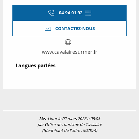
04 94 01 92
▒▒
CONTACTEZ-NOUS
www.cavalairesurmer.fr
Langues parlées
Langues parlées
Mis à jour le 02 mars 2026 à 08:08
par Office de tourisme de Cavalaire
(Identifiant de l'offre :
902874
)