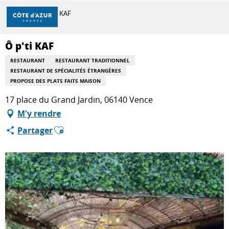
Aller
Accueil
Ô p'ti KAF
au
contenu
principal
Ô p'ti KAF
DÉCOUVRIR
RESTAURANT
RESTAURANT TRADITIONNEL
RESTAURANT DE SPÉCIALITÉS ÉTRANGÈRES
PROPOSE DES PLATS FAITS MAISON
À FAIRE
17 place du Grand Jardin, 06140 Vence
M'y rendre
SÉJOURNER
Ajouter aux favoris
Partager