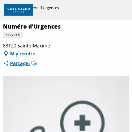
Aller
Accueil
Numéro d'Urgences
au
contenu
principal
Numéro d'Urgences
DÉCOUVRIR
SERVICES
83120 Sainte-Maxime
À FAIRE
M'y rendre
Ajouter aux favoris
Partager
SÉJOURNER