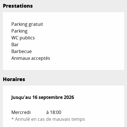
Prestations
Parking gratuit
Parking
WC publics
Bar
Barbecue
Animaux acceptés
Horaires
Du
Jusqu'au
17 juin 2026
16 septembre 2026
au
16 septembre 2026
Mercredi
à 18:00
* Annulé en cas de mauvais temps