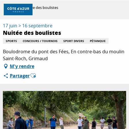
Aller
Accueil
Nuitée des boulistes
au
contenu
principal
17 juin > 16 septembre
DÉCOUVRIR
Nuitée des boulistes
SPORTS
CONCOURS / TOURNOIS
SPORT DIVERS
PÉTANQUE
À FAIRE
Boulodrome du pont des Fées, En contre-bas du moulin
Saint-Roch, Grimaud
M'y rendre
SÉJOURNER
Ajouter aux favoris
Partager