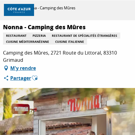
Aller
Accueil
Nonna - Camping des Mûres
au
contenu
principal
Nonna - Camping des Mûres
DÉCOUVRIR
RESTAURANT
PIZZERIA
RESTAURANT DE SPÉCIALITÉS ÉTRANGÈRES
CUISINE MÉDITERRANÉENNE
CUISINE ITALIENNE
À FAIRE
Camping des Mûres, 2721 Route du Littoral, 83310
Grimaud
M'y rendre
SÉJOURNER
Ajouter aux favoris
Partager