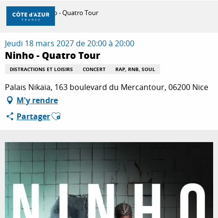
Aller
Accueil
Ninho - Quatro Tour
au
contenu
principal
Jeudi 18 mars 2027 de 20:00 à 20:00
DÉCOUVRIR
Ninho - Quatro Tour
DISTRACTIONS ET LOISIRS
CONCERT
RAP, RNB, SOUL
À FAIRE
Palais Nikaïa, 163 boulevard du Mercantour, 06200 Nice
M'y rendre
Ajouter aux favoris
Partager
SÉJOURNER