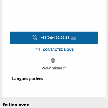
+33(0)04 92 29 31
▒▒
CONTACTEZ-NOUS
www.nikaia.fr
Langues parlées
Langues parlées
En lien avec