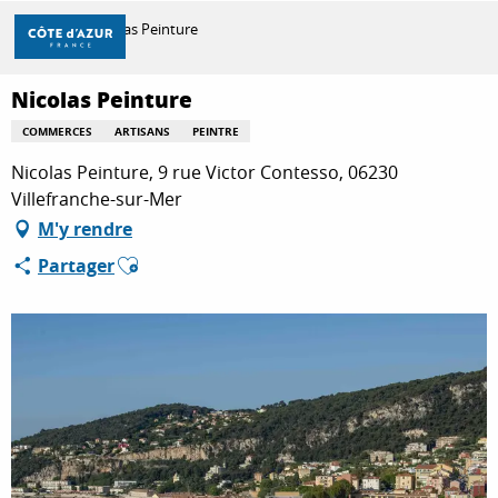
Aller
Accueil
Nicolas Peinture
au
contenu
principal
Nicolas Peinture
DÉCOUVRIR
COMMERCES
ARTISANS
PEINTRE
Nicolas Peinture, 9 rue Victor Contesso, 06230
À FAIRE
Villefranche-sur-Mer
M'y rendre
Ajouter aux favoris
Partager
SÉJOURNER