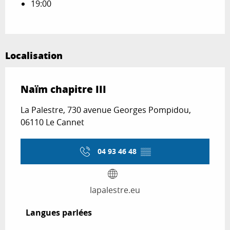
19:00
Localisation
Naïm chapitre III
La Palestre, 730 avenue Georges Pompidou,
06110 Le Cannet
04 93 46 48
▒▒
lapalestre.eu
Langues parlées
Langues parlées