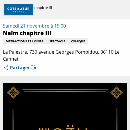
Aller
Accueil
Naïm chapitre III
au
contenu
principal
Samedi 21 novembre à 19:00
DÉCOUVRIR
Naïm chapitre III
DISTRACTIONS ET LOISIRS
SPECTACLE
COMIQUE
À FAIRE
La Palestre, 730 avenue Georges Pompidou, 06110 Le
Cannet
Ajouter aux favoris
Partager
SÉJOURNER