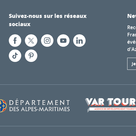
Suivez-nous sur les réseaux
Ne
sociaux
Rec
Fra
évé
d'A
J