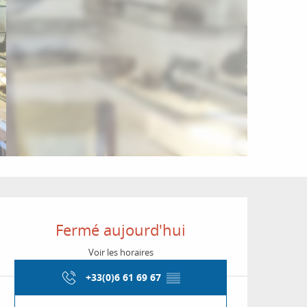
Ouverture et coordon
Fermé aujourd'hui
Voir les horaires
+33(0)6 61 69 67
▒▒