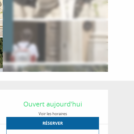
Ouverture et coordon
Ouvert aujourd'hui
Voir les horaires
RÉSERVER