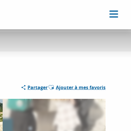
FR
Accessibilité
Recherche
Voir les favoris
Ajouter aux favoris
Partager
Ajouter à mes favoris