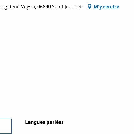
ing René Veyssi, 06640 Saint-Jeannet
M'y rendre
Langues parlées
Langues parlées