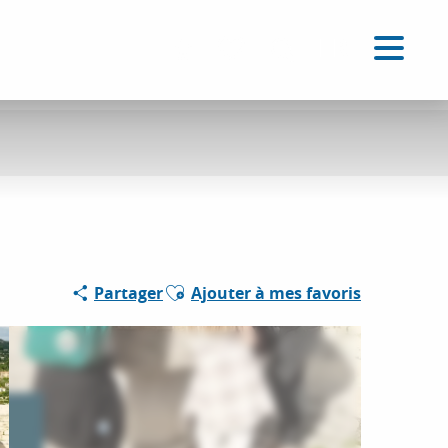
FR
Accessibilité
Recherche
Voir les favoris
Ajouter aux favoris
Partager
Ajouter à mes favoris