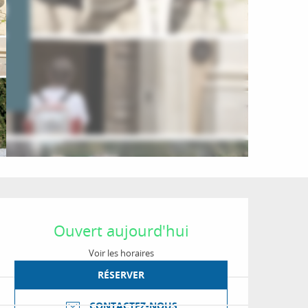
Ouverture et coordon
Ouvert aujourd'hui
Voir les horaires
RÉSERVER
CONTACTEZ-NOUS