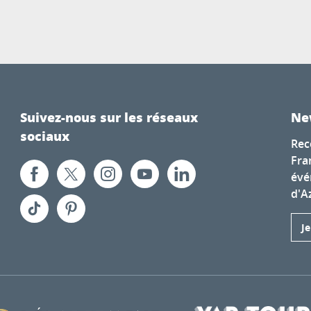
Suivez-nous sur les réseaux
Ne
sociaux
Rec
Fra
évé
d'A
J