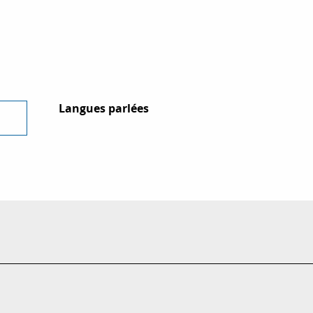
Langues parlées
Langues parlées