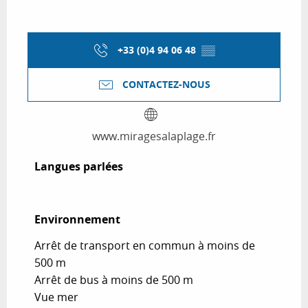
+33 (0)4 94 06 48
▒▒
CONTACTEZ-NOUS
www.miragesalaplage.fr
Langues parlées
Langues parlées
Environnement
Environnement
Arrêt de transport en commun à moins de
500 m
Arrêt de bus à moins de 500 m
Vue mer