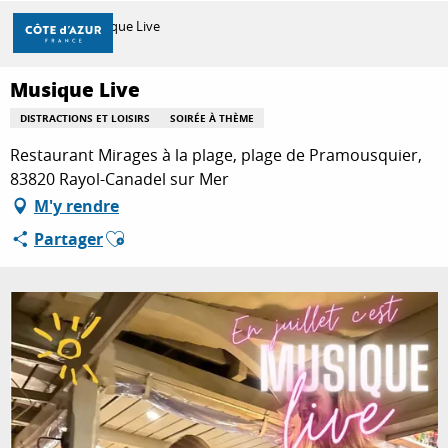
Aller
Accueil
Musique Live
au
contenu
principal
Musique Live
DÉCOUVRIR
DISTRACTIONS ET LOISIRS
SOIRÉE À THÈME
Restaurant Mirages à la plage, plage de Pramousquier,
À FAIRE
83820 Rayol-Canadel sur Mer
M'y rendre
Ajouter aux favoris
Partager
SÉJOURNER