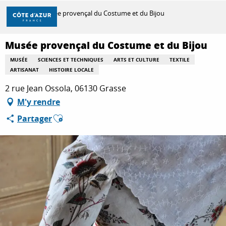
Aller
Accueil
Musée provençal du Costume et du Bijou
au
contenu
principal
Musée provençal du Costume et du Bijou
DÉCOUVRIR
MUSÉE
SCIENCES ET TECHNIQUES
ARTS ET CULTURE
TEXTILE
ARTISANAT
HISTOIRE LOCALE
À FAIRE
2 rue Jean Ossola, 06130 Grasse
M'y rendre
Ajouter aux favoris
Partager
SÉJOURNER