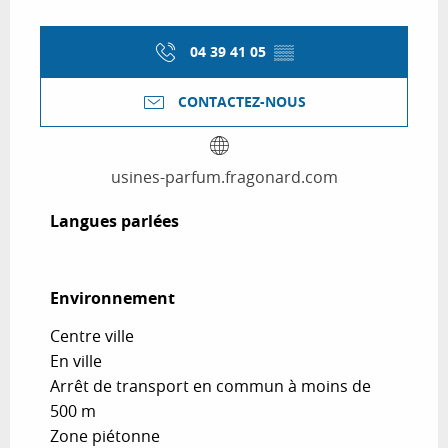
04 39 41 05
▒▒
CONTACTEZ-NOUS
usines-parfum.fragonard.com
Langues parlées
Langues parlées
Environnement
Environnement
Centre ville
En ville
Arrêt de transport en commun à moins de
500 m
Zone piétonne