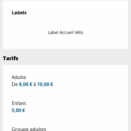
Offres de prestations
Labels
Labels
Label Accueil Vélo
Tarifs
Tarifs 2026
Adulte
De
8,00 €
à
10,00 €
Enfant
5,00 €
Groupe adultes