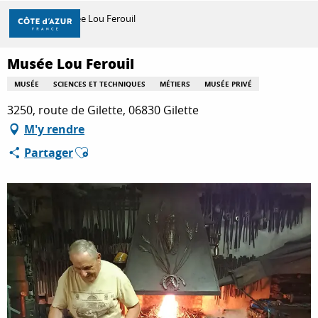
Aller
Accueil
Musée Lou Ferouil
au
contenu
principal
Musée Lou Ferouil
DÉCOUVRIR
MUSÉE
SCIENCES ET TECHNIQUES
MÉTIERS
MUSÉE PRIVÉ
3250, route de Gilette, 06830 Gilette
À FAIRE
M'y rendre
Ajouter aux favoris
Partager
SÉJOURNER