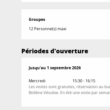
Groupes
Groupes
12 Personne(s) maxi
Périodes d'ouverture
Du
Jusqu'au
1 juillet 2026
1 septembre 2026
au
1 septembre 2026
Mercredi
15:30 - 16:15
Les visites sont gratuites, réservation au b
Bollène Vésubie. En été une visite par semai