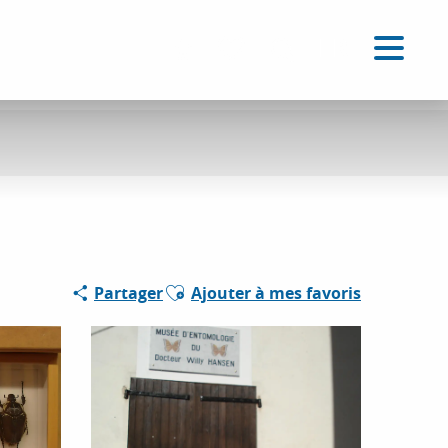
FR
Accessibilité
Recherche
Voir les favoris
Ajouter aux favoris
Partager
Ajouter à mes favoris