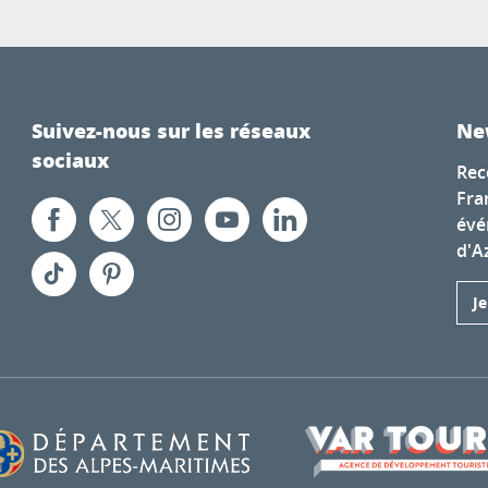
Suivez-nous sur les réseaux
Ne
sociaux
Rec
Fra
évé
d'A
J