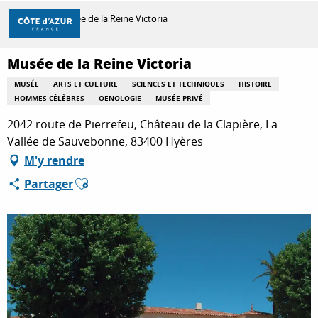
Aller
Accueil
Musée de la Reine Victoria
au
contenu
principal
Musée de la Reine Victoria
DÉCOUVRIR
MUSÉE
ARTS ET CULTURE
SCIENCES ET TECHNIQUES
HISTOIRE
HOMMES CÉLÈBRES
OENOLOGIE
MUSÉE PRIVÉ
À FAIRE
2042 route de Pierrefeu, Château de la Clapière, La
Vallée de Sauvebonne, 83400 Hyères
M'y rendre
SÉJOURNER
Ajouter aux favoris
Partager