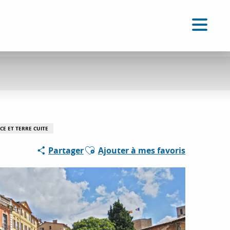
FR
Accessibilité
Recherche
Voir les favoris
CE ET TERRE CUITE
Ajouter aux favoris
Partager
Ajouter à mes favoris