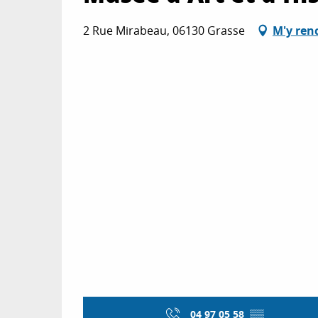
2 Rue Mirabeau, 06130 Grasse
M'y ren
04 97 05 58
▒▒