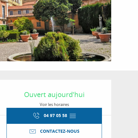
Ouverture et coordon
Ouvert aujourd'hui
Voir les horaires
04 97 05 58
▒▒
CONTACTEZ-NOUS