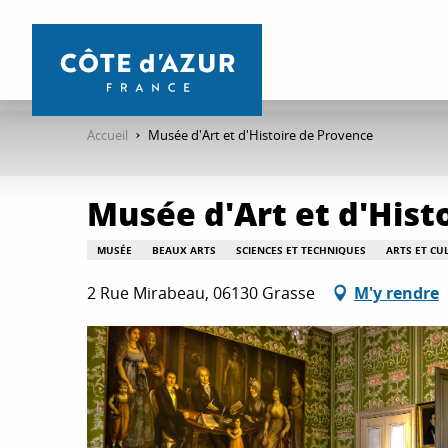
Aller
au
contenu
principal
Accueil
Musée d'Art et d'Histoire de Provence
Musée d'Art et d'Hist
MUSÉE
BEAUX ARTS
SCIENCES ET TECHNIQUES
ARTS ET CU
2 Rue Mirabeau, 06130 Grasse
M'y rendre