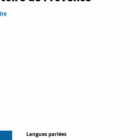
dre
Langues parlées
Langues parlées