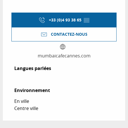
+33 (0)4 93 38 65
▒▒
CONTACTEZ-NOUS
mumbaicafecannes.com
Langues parlées
Langues parlées
Environnement
Environnement
En ville
Centre ville