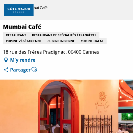
Aller
Accueil
Mumbai Café
au
contenu
principal
Mumbai Café
DÉCOUVRIR
RESTAURANT
RESTAURANT DE SPÉCIALITÉS ÉTRANGÈRES
CUISINE VÉGÉTARIENNE
CUISINE INDIENNE
CUISINE HALAL
À FAIRE
18 rue des Frères Pradignac, 06400 Cannes
M'y rendre
Ajouter aux favoris
Partager
SÉJOURNER