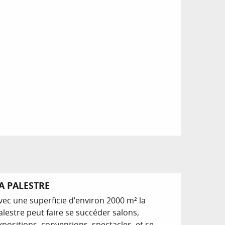
A PALESTRE
vec une superficie d’environ 2000 m² la
alestre peut faire se succéder salons,
xpositions, conventions, spectacles, et se