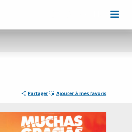
FR
Accessibilité
Recherche
Voir les favoris
Ajouter aux favoris
Partager
Ajouter à mes favoris