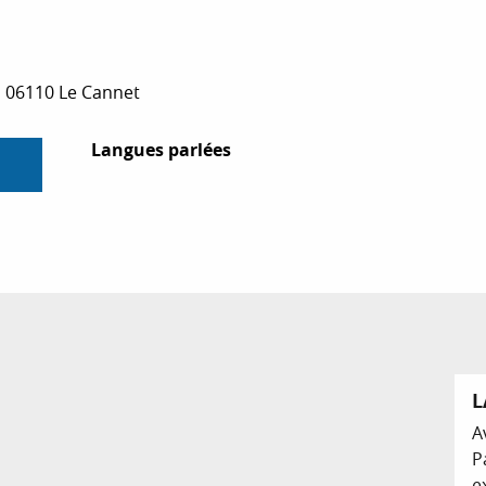
 06110 Le Cannet
Langues parlées
Langues parlées
L
A
P
e