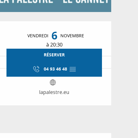
Ouverture et coordon
6
VENDREDI
NOVEMBRE
à 20:30
RÉSERVER
04 93 46 48
▒▒
lapalestre.eu