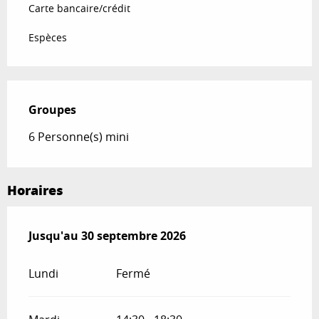
Carte bancaire/crédit
Espèces
Groupes
Groupes
6 Personne(s) mini
Horaires
Du
Jusqu'au
7 juillet 2026
30 septembre 2026
au
30 septembre 2026
Lundi
Fermé