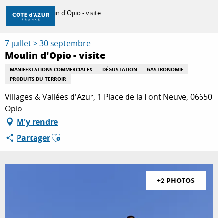
Aller
Accueil
Moulin d'Opio - visite
au
contenu
principal
7 juillet > 30 septembre
DÉCOUVRIR
Moulin d'Opio - visite
MANIFESTATIONS COMMERCIALES
DÉGUSTATION
GASTRONOMIE
PRODUITS DU TERROIR
À FAIRE
Villages & Vallées d'Azur, 1 Place de la Font Neuve, 06650
Opio
SÉJOURNER
M'y rendre
Ajouter aux favoris
Partager
+2 PHOTOS