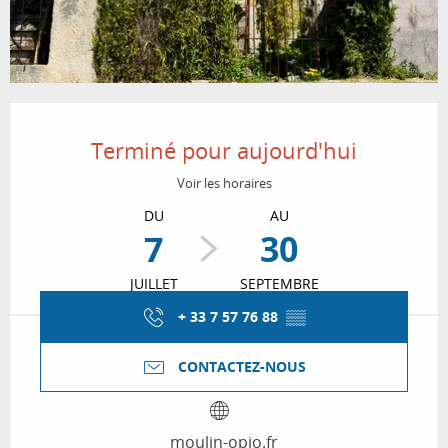
Ouverture et coordonnées
Terminé pour aujourd'hui
Voir les horaires
DU
AU
7
30
JUILLET
SEPTEMBRE
+ 33 7 57 76 88
▒▒
CONTACTEZ-NOUS
moulin-opio.fr