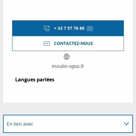
+ 33 7 57 76 88
▒▒
CONTACTEZ-NOUS
moulin-opio.fr
Langues parlées
Langues parlées
En lien avec