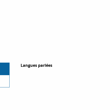
Langues parlées
Langues parlées