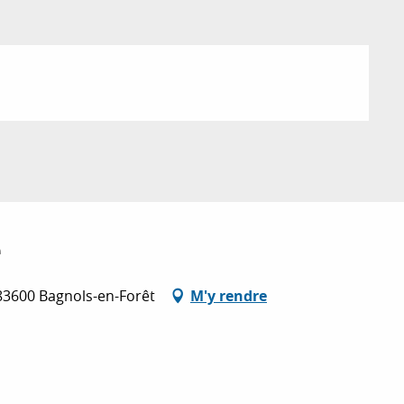
e
83600 Bagnols-en-Forêt
M'y rendre