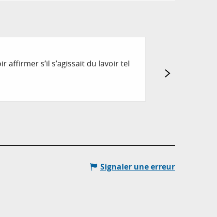
LE BASSIN NE
affirmer s’il s’agissait du lavoir tel
Construit à l’entr
du village.
Bagnols-en-Forêt
Signaler une erreur