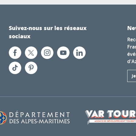
Suivez-nous sur les réseaux
Ne
sociaux
Rec
Fra
évé
d'A
J