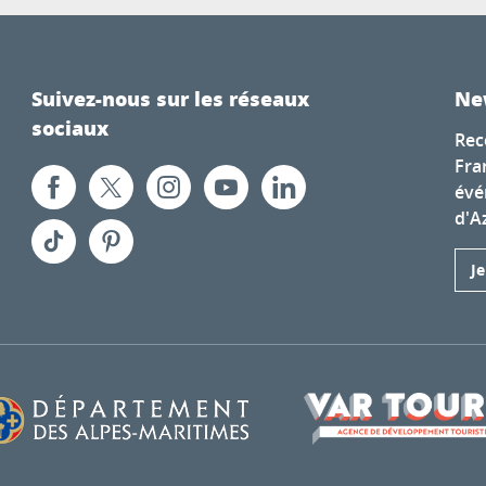
Suivez-nous sur les réseaux
Ne
sociaux
Rec
Fra
évé
d'A
J