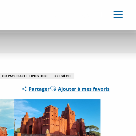
FR
Accessibilité
Recherche
Voir les favoris
E OU PAYS D'ART ET D'HISTOIRE
XXE SIÈCLE
Ajouter aux favoris
Partager
Ajouter à mes favoris