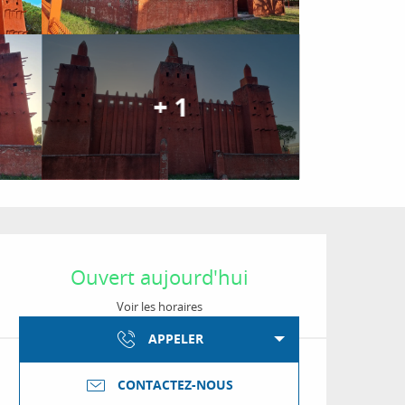
+ 1
Ouverture et coordon
Ouvert aujourd'hui
Voir les horaires
APPELER
CONTACTEZ-NOUS