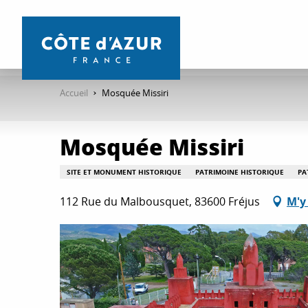
Aller
au
contenu
principal
Accueil
Mosquée Missiri
Mosquée Missiri
SITE ET MONUMENT HISTORIQUE
PATRIMOINE HISTORIQUE
PA
112 Rue du Malbousquet, 83600 Fréjus
M'y