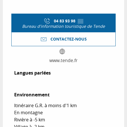
04 83 93 98
▒▒
Bureau d'information touristique de Tende
CONTACTEZ-NOUS
www.tende.fr
Langues parlées
Langues parlées
Environnement
Environnement
Itinéraire G.R. à moins d'1 km
En montagne
Rivière à -5 km
Village à -2 km