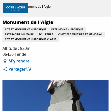
Aller
Accueil
Monument de l'Aigle
au
contenu
principal
Monument de l'Aigle
DÉCOUVRIR
SITE ET MONUMENT HISTORIQUE
PATRIMOINE HISTORIQUE
PATRIMOINE MILITAIRE
SCULPTURE
CIMETIÈRE MILITAIRE ET MÉMORIAL
SITE ET MONUMENT HISTORIQUE CLASSÉ
À FAIRE
Altitude : 820m
06430 Tende
M'y rendre
SÉJOURNER
Ajouter aux favoris
Partager