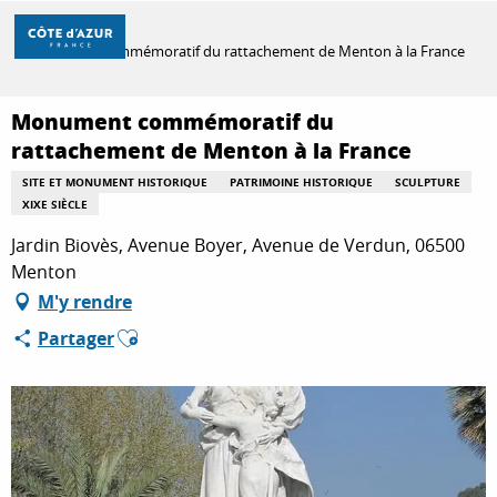
Aller
Accueil
au
Monument commémoratif du rattachement de Menton à la France
contenu
principal
DÉCOUVRIR
Monument commémoratif du
rattachement de Menton à la France
SITE ET MONUMENT HISTORIQUE
PATRIMOINE HISTORIQUE
SCULPTURE
À FAIRE
XIXE SIÈCLE
Jardin Biovès, Avenue Boyer, Avenue de Verdun, 06500
Menton
SÉJOURNER
M'y rendre
Ajouter aux favoris
Partager