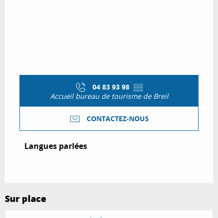
04 83 93 98
▒▒
Accueil bureau de tourisme de Breil
CONTACTEZ-NOUS
Langues parlées
Langues parlées
Sur place