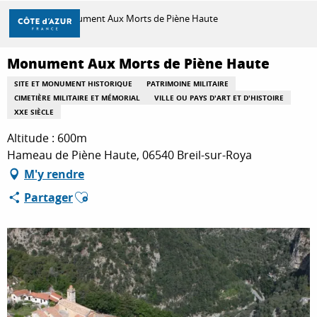
Aller
Accueil
Monument Aux Morts de Piène Haute
au
contenu
principal
Monument Aux Morts de Piène Haute
DÉCOUVRIR
SITE ET MONUMENT HISTORIQUE
PATRIMOINE MILITAIRE
CIMETIÈRE MILITAIRE ET MÉMORIAL
VILLE OU PAYS D'ART ET D'HISTOIRE
XXE SIÈCLE
À FAIRE
Altitude : 600m
Hameau de Piène Haute, 06540 Breil-sur-Roya
M'y rendre
SÉJOURNER
Ajouter aux favoris
Partager