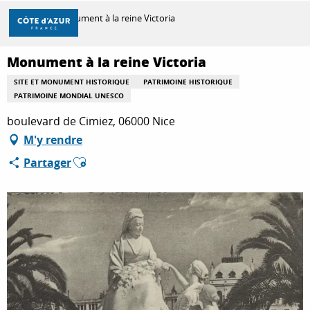
Aller
Accueil
Monument à la reine Victoria
au
contenu
principal
Monument à la reine Victoria
DÉCOUVRIR
SITE ET MONUMENT HISTORIQUE
PATRIMOINE HISTORIQUE
PATRIMOINE MONDIAL UNESCO
À FAIRE
boulevard de Cimiez, 06000 Nice
M'y rendre
Ajouter aux favoris
Partager
SÉJOURNER