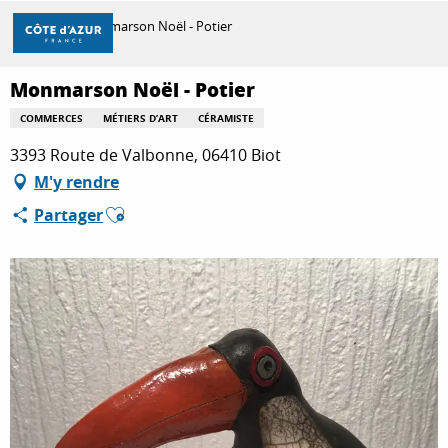
Aller
Accueil
Monmarson Noël - Potier
au
contenu
principal
Monmarson Noël - Potier
DÉCOUVRIR
COMMERCES
MÉTIERS D’ART
CÉRAMISTE
3393 Route de Valbonne, 06410 Biot
À FAIRE
M'y rendre
Ajouter aux favoris
Partager
SÉJOURNER