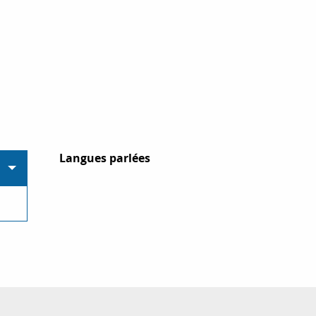
Langues parlées
Langues parlées