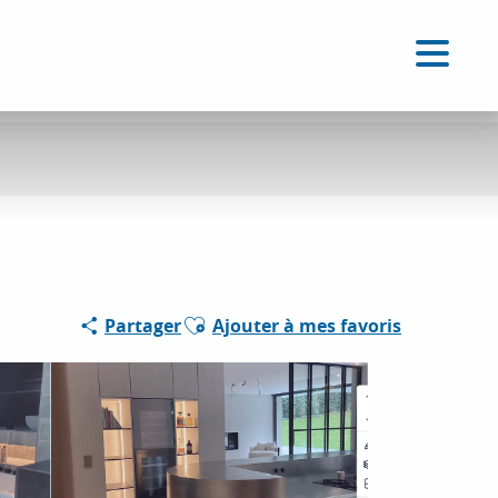
FR
Accessibilité
Recherche
Voir les favoris
Ajouter aux favoris
Partager
Ajouter à mes favoris