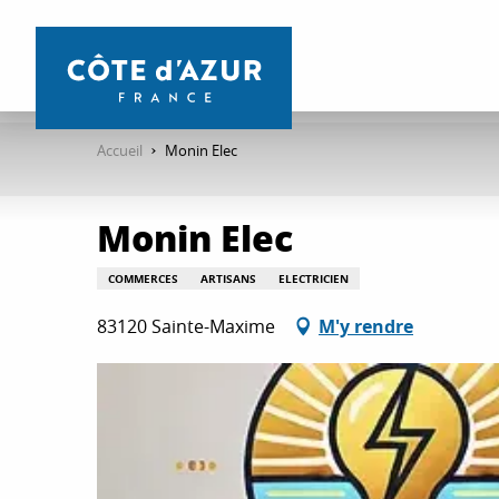
Aller
au
contenu
principal
Accueil
Monin Elec
Monin Elec
COMMERCES
ARTISANS
ELECTRICIEN
83120 Sainte-Maxime
M'y rendre