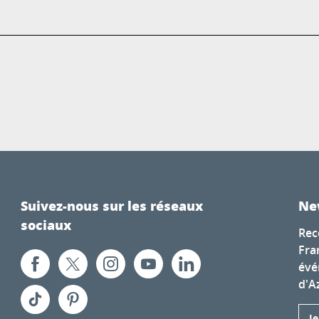
Suivez-nous sur les réseaux
Ne
sociaux
Rec
Fra
évé
d'A
J