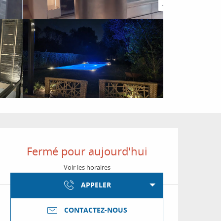
Ouverture et coordon
Fermé pour aujourd'hui
Voir les horaires
APPELER
CONTACTEZ-NOUS