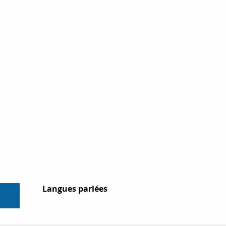
Langues parlées
Langues parlées