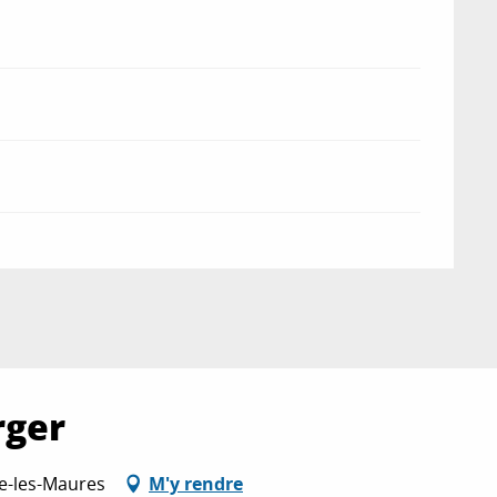
rger
de-les-Maures
M'y rendre