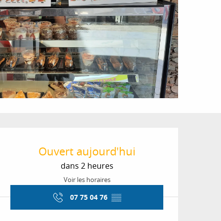
Ouverture et coordon
Ouvert aujourd'hui
dans 2 heures
Voir les horaires
07 75 04 76
▒▒