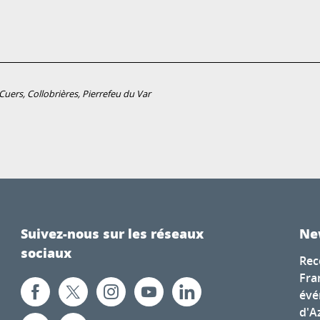
uers, Collobrières, Pierrefeu du Var
Suivez-nous sur les réseaux
Ne
sociaux
Rec
Fra
évé
d'A