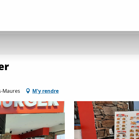
er
es-Maures
M'y rendre