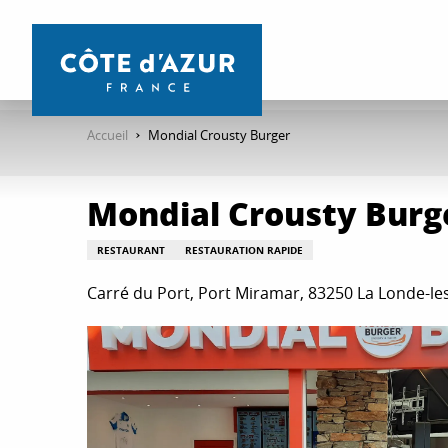
Aller
au
contenu
principal
Accueil
Mondial Crousty Burger
Mondial Crousty Burg
RESTAURANT
RESTAURATION RAPIDE
Carré du Port, Port Miramar, 83250 La Londe-l