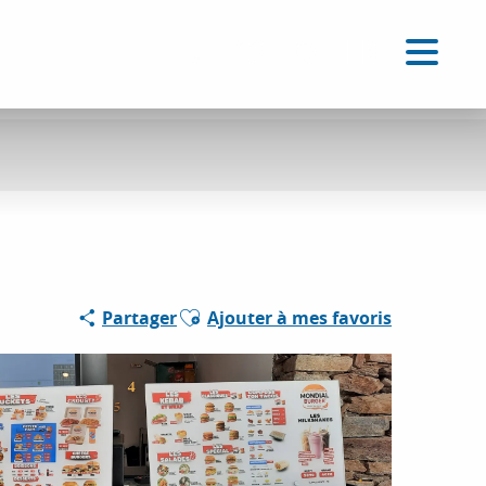
FR
Accessibilité
Recherche
Voir les favoris
Ajouter aux favoris
Partager
Ajouter à mes favoris