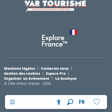
Mentions légales
Contactez nous
Gestion des cookies
Espace Pro
Organiser un évènement
La boutique
© Côte d'Azur France - 2026
FR
Accessibilité
Recherche
Voir les fa