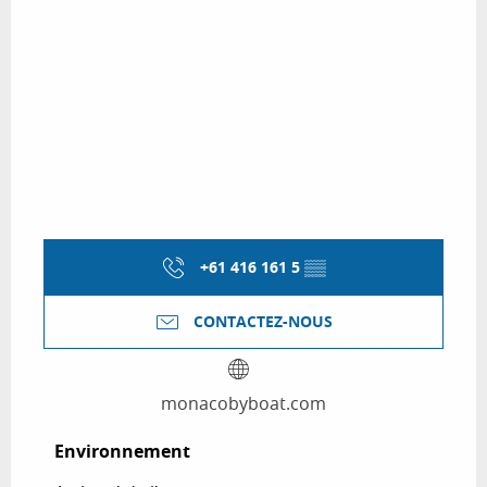
+61 416 161 5
▒▒
CONTACTEZ-NOUS
monacobyboat.com
Environnement
Environnement