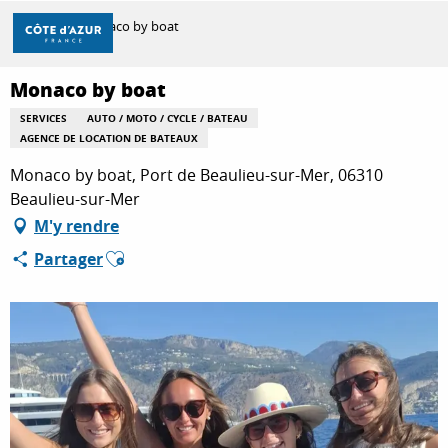
Aller
Accueil
Monaco by boat
au
contenu
principal
Monaco by boat
DÉCOUVRIR
SERVICES
AUTO / MOTO / CYCLE / BATEAU
AGENCE DE LOCATION DE BATEAUX
À FAIRE
Monaco by boat, Port de Beaulieu-sur-Mer, 06310
Beaulieu-sur-Mer
M'y rendre
SÉJOURNER
Ajouter aux favoris
Partager