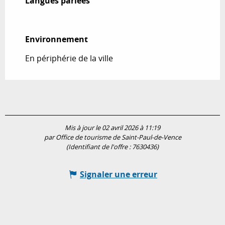
Langues parlées
Langues parlées
Environnement
Environnement
En périphérie de la ville
Mis à jour le 02 avril 2026 à 11:19
par Office de tourisme de Saint-Paul-de-Vence
(Identifiant de l'offre :
7630436
)
Signaler une erreur