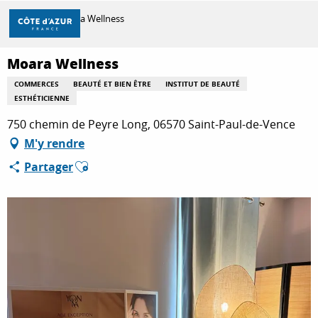
Aller
Accueil
Moara Wellness
au
contenu
principal
Moara Wellness
DÉCOUVRIR
COMMERCES
BEAUTÉ ET BIEN ÊTRE
INSTITUT DE BEAUTÉ
ESTHÉTICIENNE
À FAIRE
750 chemin de Peyre Long, 06570 Saint-Paul-de-Vence
M'y rendre
Ajouter aux favoris
Partager
SÉJOURNER