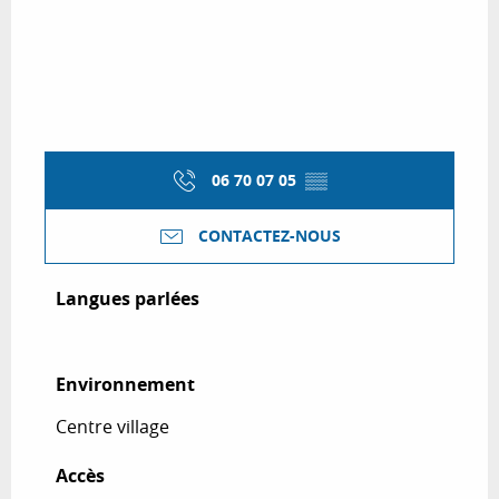
06 70 07 05
▒▒
CONTACTEZ-NOUS
Langues parlées
Langues parlées
Environnement
Environnement
Centre village
Accès
Accès