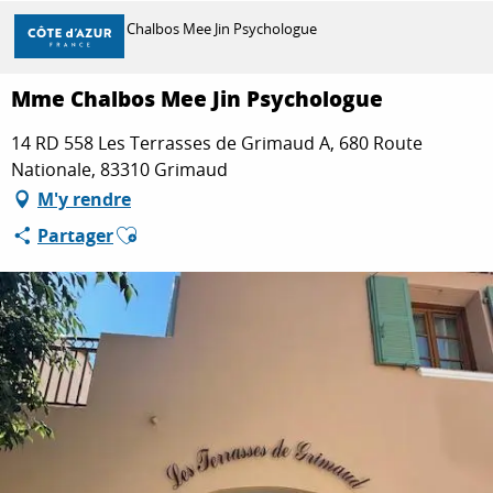
Aller
Accueil
Mme Chalbos Mee Jin Psychologue
au
contenu
principal
Mme Chalbos Mee Jin Psychologue
DÉCOUVRIR
14 RD 558 Les Terrasses de Grimaud A, 680 Route
Nationale, 83310 Grimaud
À FAIRE
M'y rendre
Ajouter aux favoris
Partager
SÉJOURNER