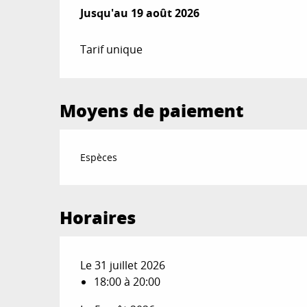
Du
Jusqu'au
31 juillet 2026
19 août 2026
au
19 août 2026
Tarif unique
Moyens de paiement
Espèces
Horaires
Le 31 juillet 2026
18:00 à 20:00