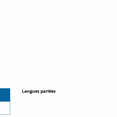
Langues parlées
Langues parlées