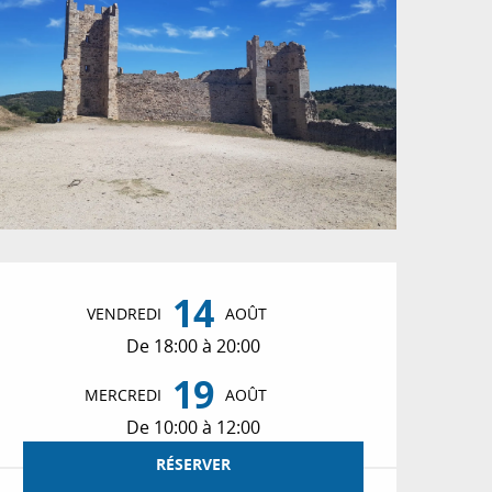
Ouverture et coordon
14
VENDREDI
AOÛT
De 18:00 à 20:00
19
MERCREDI
AOÛT
De 10:00 à 12:00
RÉSERVER