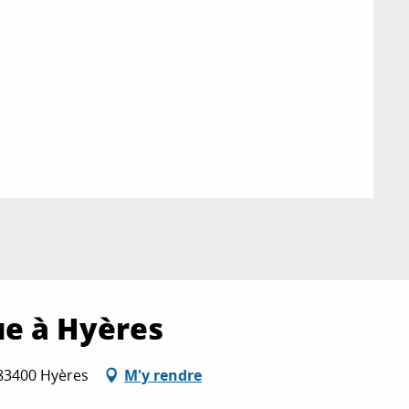
ue à Hyères
83400 Hyères
M'y rendre