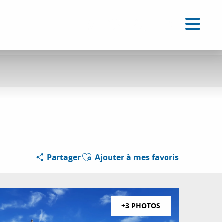
FR
Accessibilité
Recherche
Voir les favoris
Ajouter aux favoris
Partager
Ajouter à mes favoris
+3 PHOTOS