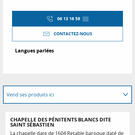
06 13 16 58
▒▒
CONTACTEZ-NOUS
Langues parlées
Langues parlées
Vend ses produits ici
Est situé(e) dans...
CHAPELLE DES PÉNITENTS BLANCS DITE
SAINT SÉBASTIEN
La chapelle date de 1604 Retable baroque daté de