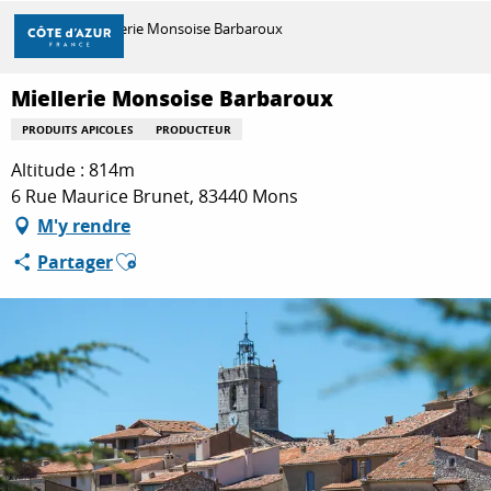
Aller
Accueil
Miellerie Monsoise Barbaroux
au
contenu
principal
Miellerie Monsoise Barbaroux
DÉCOUVRIR
PRODUITS APICOLES
PRODUCTEUR
Altitude : 814m
À FAIRE
6 Rue Maurice Brunet, 83440 Mons
M'y rendre
Ajouter aux favoris
Partager
SÉJOURNER