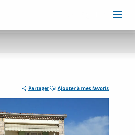
FR
Accessibilité
Recherche
Voir les favoris
Ajouter aux favoris
Partager
Ajouter à mes favoris