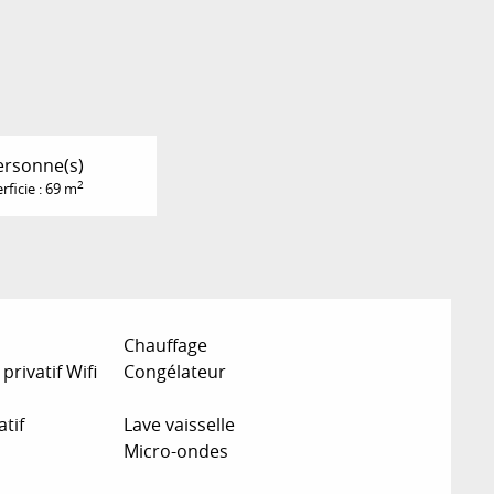
ersonne(s)
2
rficie : 69 m
Chauffage
privatif Wifi
Congélateur
atif
Lave vaisselle
Micro-ondes