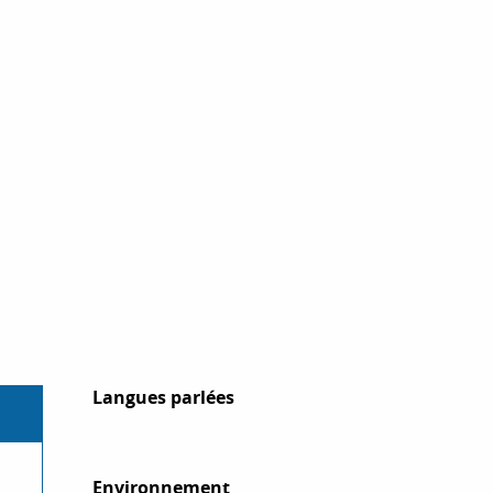
Langues parlées
Langues parlées
Environnement
Environnement