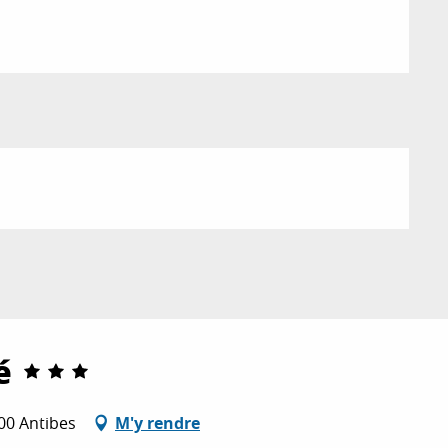
é
600 Antibes
M'y rendre