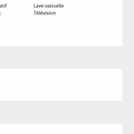
atif
Lave vaisselle
x
Télévision