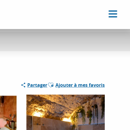
FR
Accessibilité
Recherche
Voir les favoris
Ajouter aux favoris
Partager
Ajouter à mes favoris