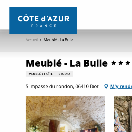
Aller
au
contenu
principal
Accueil
Meublé - La Bulle
Meublé - La Bulle
MEUBLÉ ET GÎTE
STUDIO
5 impasse du rondon, 06410 Biot
M'y rend