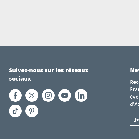
Suivez-nous sur les réseaux
Ne
sociaux
Rec
Fra
évé
d'A
J