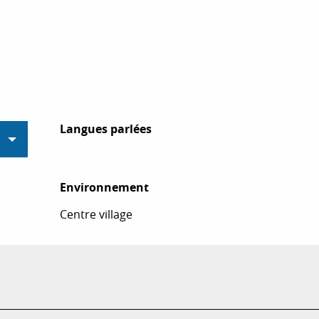
Langues parlées
Langues parlées
Environnement
Environnement
Centre village