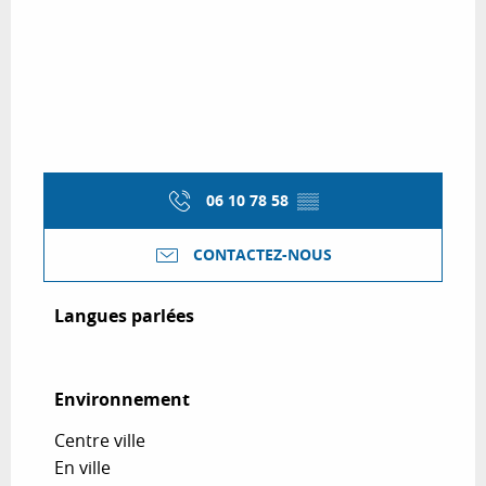
06 10 78 58
▒▒
CONTACTEZ-NOUS
Langues parlées
Langues parlées
Environnement
Environnement
Centre ville
En ville