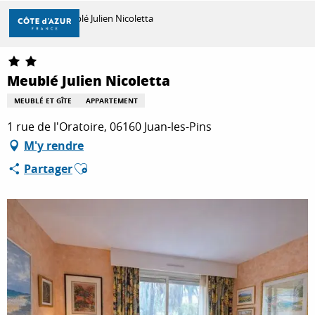
Aller
Accueil
Meublé Julien Nicoletta
au
contenu
principal
DÉCOUVRIR
Meublé Julien Nicoletta
MEUBLÉ ET GÎTE
APPARTEMENT
À FAIRE
1 rue de l'Oratoire, 06160 Juan-les-Pins
M'y rendre
Ajouter aux favoris
Partager
SÉJOURNER