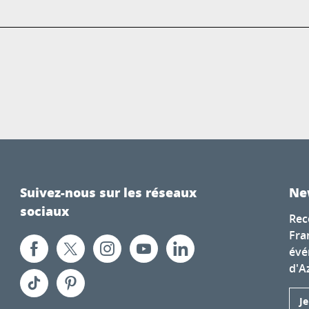
Suivez-nous sur les réseaux
Ne
sociaux
Rec
Fra
évé
d'A
J