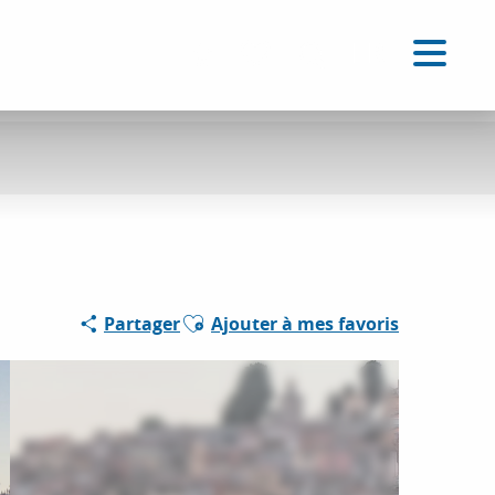
FR
Accessibilité
Recherche
Voir les favoris
Ajouter aux favoris
Partager
Ajouter à mes favoris