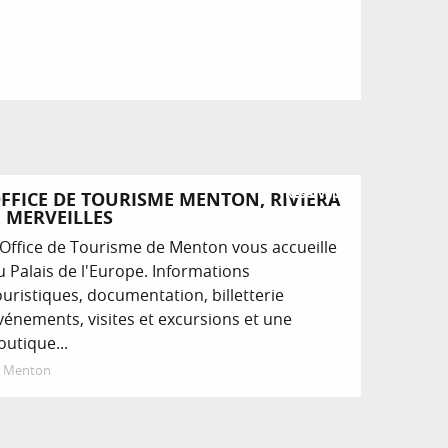
Réservable
FFICE DE TOURISME MENTON, RIVIERA
 MERVEILLES
'Office de Tourisme de Menton vous accueille
u Palais de l'Europe. Informations
ouristiques, documentation, billetterie
vénements, visites et excursions et une
outique...
Menton