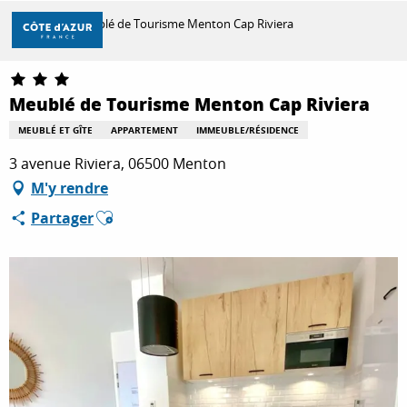
Aller
Accueil
Meublé de Tourisme Menton Cap Riviera
au
contenu
principal
DÉCOUVRIR
Meublé de Tourisme Menton Cap Riviera
MEUBLÉ ET GÎTE
APPARTEMENT
IMMEUBLE/RÉSIDENCE
À FAIRE
3 avenue Riviera, 06500 Menton
M'y rendre
Ajouter aux favoris
Partager
SÉJOURNER