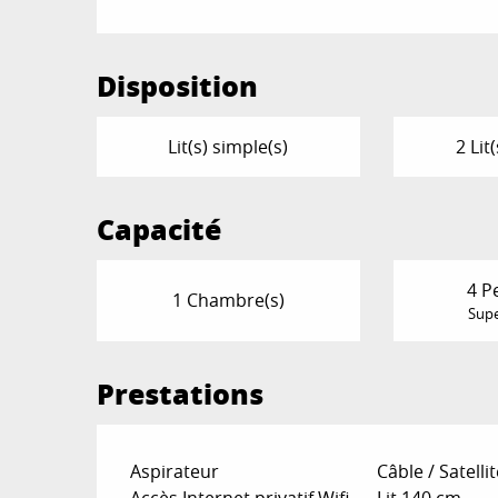
Disposition
Lit(s) simple(s)
2 Lit
Capacité
4 P
1 Chambre(s)
Supe
Prestations
Aspirateur
Câble / Satellit
Accès Internet privatif Wifi
Lit 140 cm