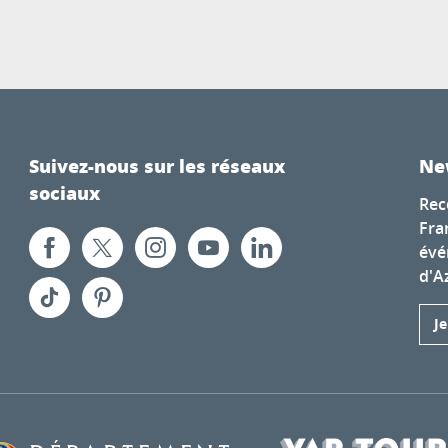
Suivez-nous sur les réseaux
Ne
sociaux
Rec
Fra
évé
d'A
J