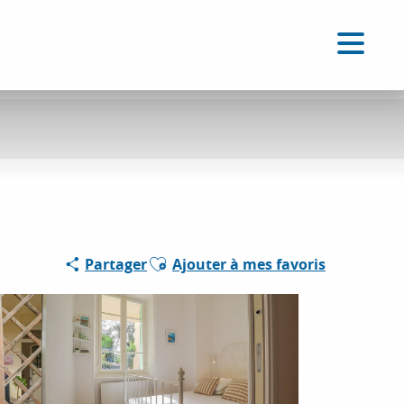
FR
Accessibilité
Recherche
Voir les favoris
Ajouter aux favoris
Partager
Ajouter à mes favoris