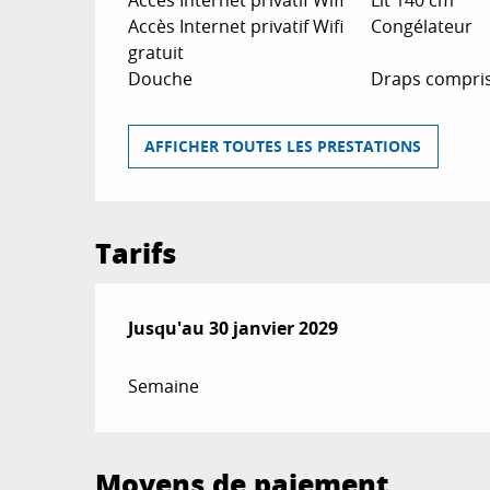
Accès Internet privatif Wifi
Congélateur
gratuit
Douche
Draps compri
AFFICHER TOUTES LES PRESTATIONS
Tarifs
Du
Jusqu'au
1 janvier 2024
30 janvier 2029
au
30 janvier 2029
Semaine
Moyens de paiement