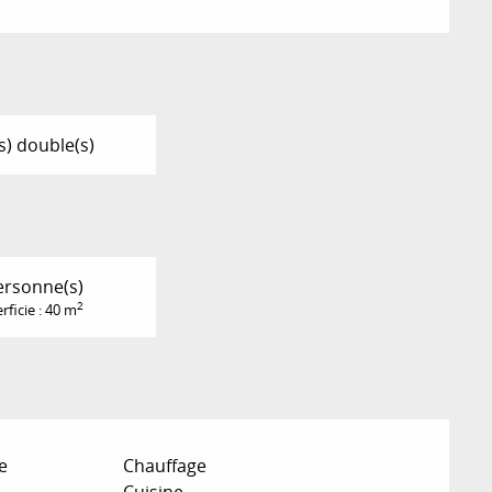
(s) double(s)
ersonne(s)
2
rficie : 40 m
e
Chauffage
Cuisine