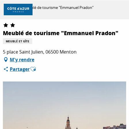
Aller
Accueil
Meublé de tourisme "Emmanuel Pradon"
au
contenu
principal
DÉCOUVRIR
Meublé de tourisme "Emmanuel Pradon"
MEUBLÉ ET GÎTE
À FAIRE
5 place Saint Julien, 06500 Menton
M'y rendre
Ajouter aux favoris
Partager
SÉJOURNER