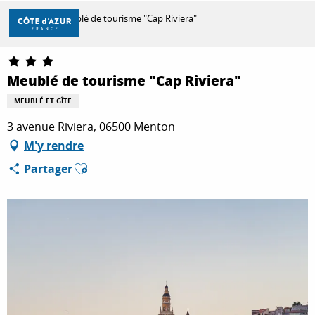
Aller
Accueil
Meublé de tourisme "Cap Riviera"
au
contenu
principal
DÉCOUVRIR
Meublé de tourisme "Cap Riviera"
MEUBLÉ ET GÎTE
À FAIRE
3 avenue Riviera, 06500 Menton
M'y rendre
Ajouter aux favoris
Partager
SÉJOURNER