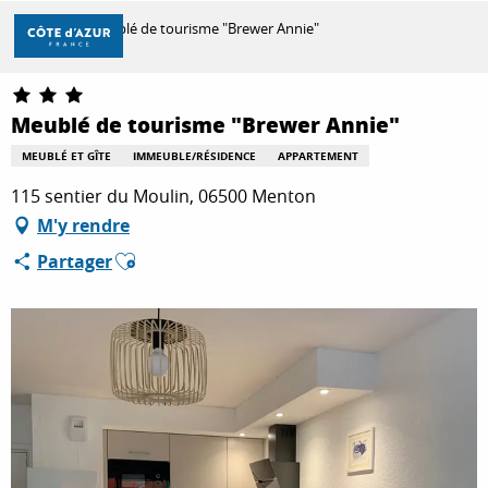
Aller
Accueil
Meublé de tourisme "Brewer Annie"
au
contenu
principal
DÉCOUVRIR
Meublé de tourisme "Brewer Annie"
MEUBLÉ ET GÎTE
IMMEUBLE/RÉSIDENCE
APPARTEMENT
À FAIRE
115 sentier du Moulin, 06500 Menton
M'y rendre
Ajouter aux favoris
Partager
SÉJOURNER