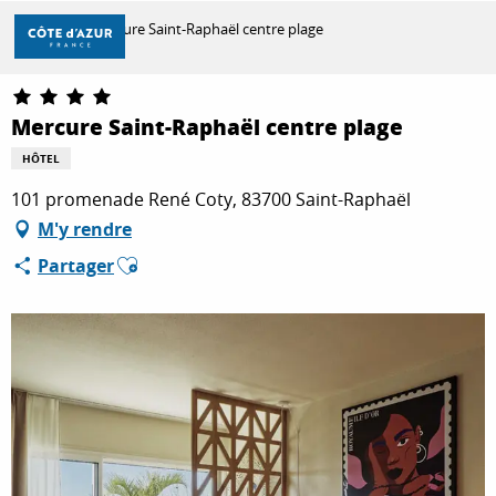
Aller
Accueil
Mercure Saint-Raphaël centre plage
au
contenu
principal
DÉCOUVRIR
Mercure Saint-Raphaël centre plage
HÔTEL
À FAIRE
101 promenade René Coty, 83700 Saint-Raphaël
M'y rendre
Ajouter aux favoris
Partager
SÉJOURNER